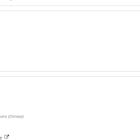
sions (Onisep)
le