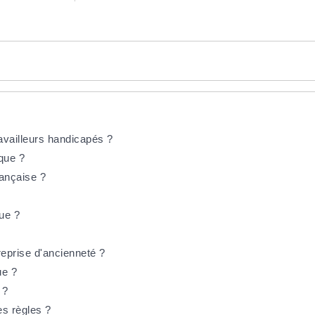
ravailleurs handicapés ?
ique ?
rançaise ?
que ?
reprise d'ancienneté ?
que ?
 ?
es règles ?