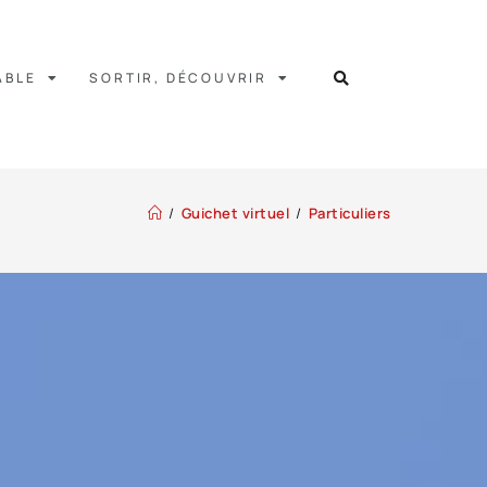
ABLE
SORTIR, DÉCOUVRIR
/
Guichet virtuel
/
Particuliers