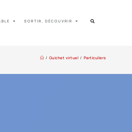
ABLE
SORTIR, DÉCOUVRIR
/
Guichet virtuel
/
Particuliers