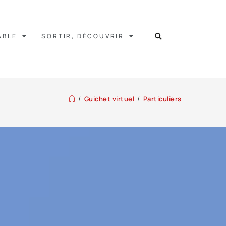
ABLE
SORTIR, DÉCOUVRIR
/
Guichet virtuel
/
Particuliers