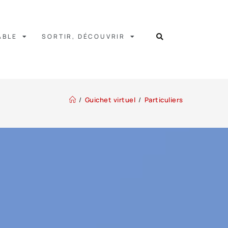
ABLE
SORTIR, DÉCOUVRIR
/
Guichet virtuel
/
Particuliers