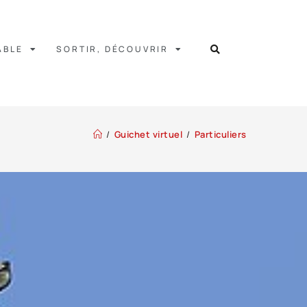
ABLE
SORTIR, DÉCOUVRIR
/
Guichet virtuel
/
Particuliers