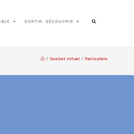
ABLE
SORTIR, DÉCOUVRIR
/
Guichet virtuel
/
Particuliers