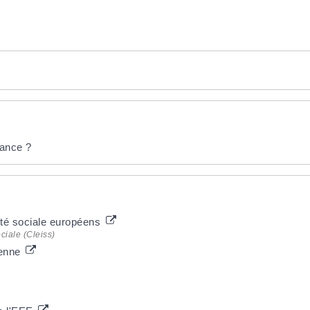
rance ?
ité sociale européens
ciale (Cleiss)
éenne