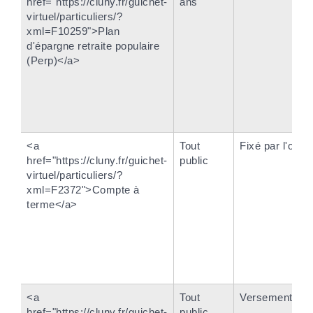
href="https://cluny.fr/guichet-
ans
virtuel/particuliers/?
xml=F10259">Plan
d'épargne retraite populaire
(Perp)</a>
<a
Tout
Fixé par l'orga
href="https://cluny.fr/guichet-
public
virtuel/particuliers/?
xml=F2372">Compte à
terme</a>
<a
Tout
Versements lib
href="https://cluny.fr/guichet-
public