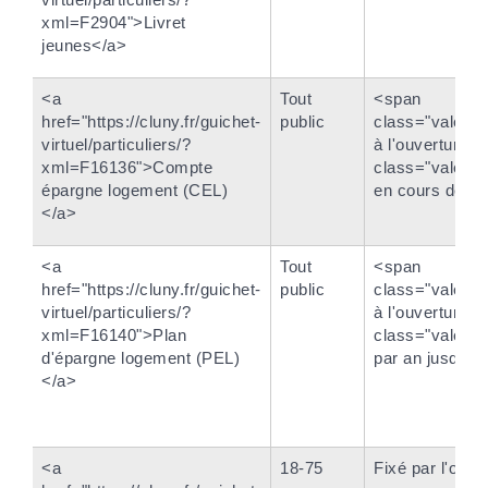
xml=F2904">Livret
jeunes</a>
<a
Tout
<span
href="https://cluny.fr/guichet-
public
class="valeur
virtuel/particuliers/?
à l'ouverture 
xml=F16136">Compte
class="valeur
épargne logement (CEL)
en cours de vi
</a>
<a
Tout
<span
href="https://cluny.fr/guichet-
public
class="valeur
virtuel/particuliers/?
à l'ouverture e
xml=F16140">Plan
class="valeur
d'épargne logement (PEL)
par an jusqu'à
</a>
<a
18-75
Fixé par l'orga