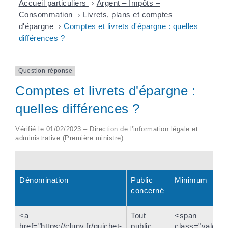
Accueil particuliers
>
Argent – Impôts –
Consommation
>
Livrets, plans et comptes
d'épargne
>
Comptes et livrets d'épargne : quelles
différences ?
Question-réponse
Comptes et livrets d'épargne :
quelles différences ?
Vérifié le 01/02/2023 – Direction de l'information légale et
administrative (Première ministre)
Dénomination
Public
Minimum
concerné
<a
Tout
<span
href="https://cluny.fr/guichet-
public
class="valeur