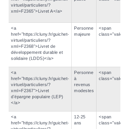
virtuel/particuliers/?
xml=F2365">Livret A</a>
<a
Personne
<span
href="https://cluny.fr/guichet-
majeure
class="valeur
virtuel/particuliers/?
xml=F2368">Livret de
développement durable et
solidaire (LDDS)</a>
<a
Personne
<span
href="https://cluny.fr/guichet-
à
class="valeur
virtuel/particuliers/?
revenus
xml=F2367">Livret
modestes
d'épargne populaire (LEP)
</a>
<a
12-25
<span
href="https://cluny.fr/guichet-
ans
class="valeur
virtuel/particuliers/?