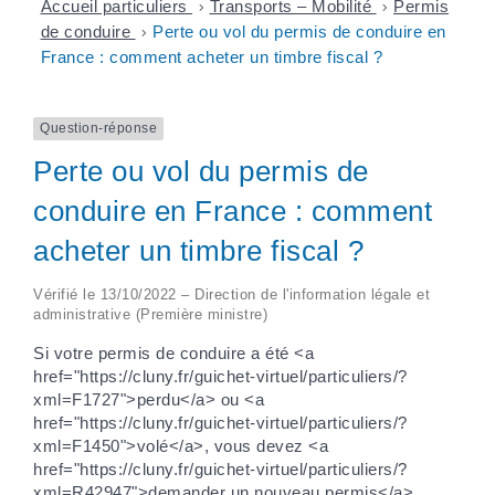
Accueil particuliers
>
Transports – Mobilité
>
Permis
de conduire
>
Perte ou vol du permis de conduire en
France : comment acheter un timbre fiscal ?
Question-réponse
Perte ou vol du permis de
conduire en France : comment
acheter un timbre fiscal ?
Vérifié le 13/10/2022 – Direction de l'information légale et
administrative (Première ministre)
Si votre permis de conduire a été <a
href="https://cluny.fr/guichet-virtuel/particuliers/?
xml=F1727">perdu</a> ou <a
href="https://cluny.fr/guichet-virtuel/particuliers/?
xml=F1450">volé</a>, vous devez <a
href="https://cluny.fr/guichet-virtuel/particuliers/?
xml=R42947">demander un nouveau permis</a>.