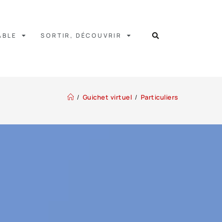
ABLE
SORTIR, DÉCOUVRIR
/
Guichet virtuel
/
Particuliers