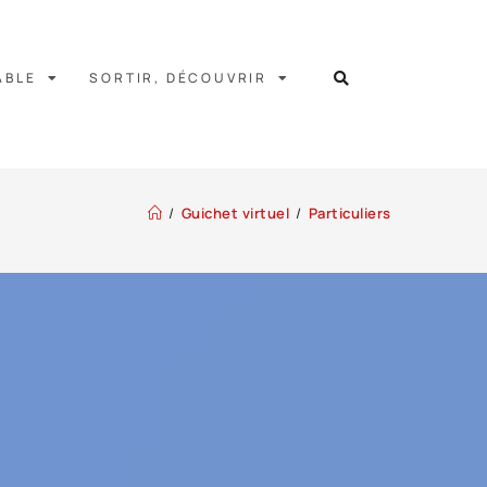
ABLE
SORTIR, DÉCOUVRIR
/
Guichet virtuel
/
Particuliers