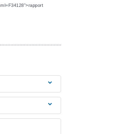
/?xml=F34128">rapport