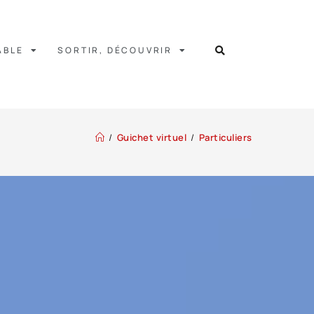
ABLE
SORTIR, DÉCOUVRIR
/
Guichet virtuel
/
Particuliers