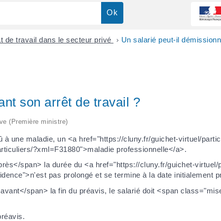
t de travail dans le secteur privé
>
Un salarié peut-il démission
nt son arrêt de travail ?
ive (Première ministre)
û à une maladie, un <a href="https://cluny.fr/guichet-virtuel/par
/particuliers/?xml=F31880">maladie professionnelle</a>.
ès</span> la durée du <a href="https://cluny.fr/guichet-virtuel/p
nce">n'est pas prolongé et se termine à la date initialement 
avant</span> la fin du préavis, le salarié doit <span class="mi
préavis.