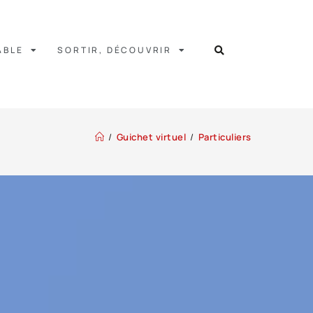
ABLE
SORTIR, DÉCOUVRIR
/
Guichet virtuel
/
Particuliers