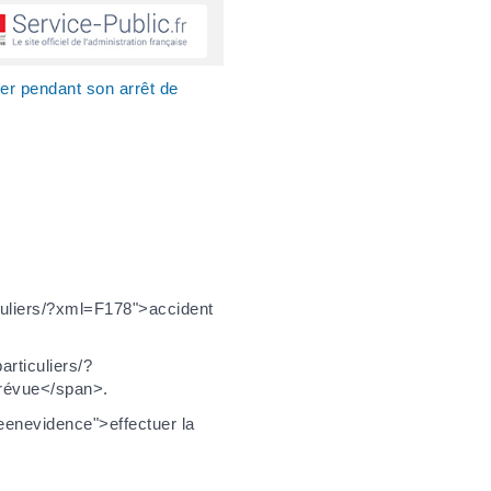
ner pendant son arrêt de
ticuliers/?xml=F178">accident
articuliers/?
prévue</span>.
seenevidence">effectuer la