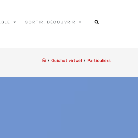
ABLE
SORTIR, DÉCOUVRIR
/
Guichet virtuel
/
Particuliers