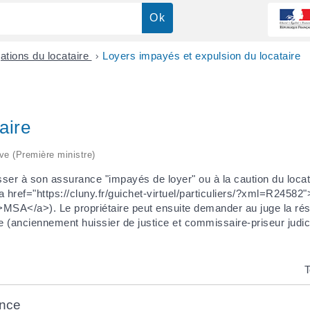
gations du locataire
>
Loyers impayés et expulsion du locataire
aire
ive (Première ministre)
sser à son assurance "impayés de loyer" ou à la caution du locata
 <a href="https://cluny.fr/guichet-virtuel/particuliers/?xml=R24582
>MSA</a>). Le propriétaire peut ensuite demander au juge la résili
ice (anciennement huissier de justice et commissaire-priseur judic
T
ance