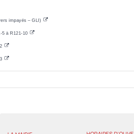
oyers impayés – GLI)
21-5 à R121-10
-2
-3
HORAIRES D'OUV