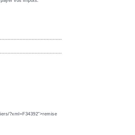
 payer vos impôts.
iculiers/?xml=F34392">remise