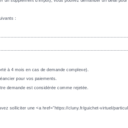
ayer un supplément d'impôt), vous pouvez demander un délai pour
ivants :
(porté à 4 mois en cas de demande complexe).
héancier pour vos paiements.
votre demande est considérée comme rejetée.
vez solliciter une <a href="https://cluny.fr/guichet-virtuel/part