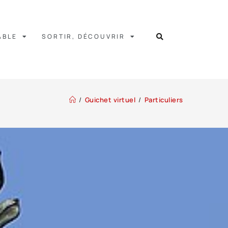
ABLE
SORTIR, DÉCOUVRIR
/
Guichet virtuel
/
Particuliers