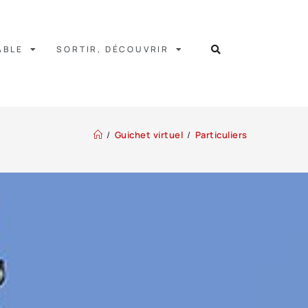
ABLE
SORTIR, DÉCOUVRIR
/
Guichet virtuel
/
Particuliers