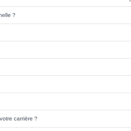
T
nelle ?
votre carrière ?