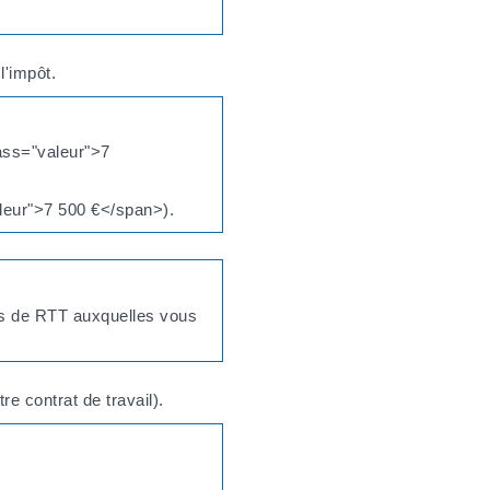
'impôt.
ass="valeur">7
leur">7 500 €</span>).
ées de RTT auxquelles vous
e contrat de travail).