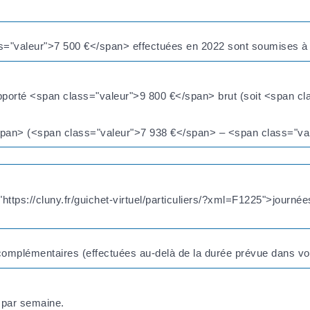
s="valeur">7 500 €</span> effectuées en 2022 sont soumises à l
apporté <span class="valeur">9 800 €</span> brut (soit <span cl
span> (<span class="valeur">7 938 €</span> – <span class="va
"https://cluny.fr/guichet-virtuel/particuliers/?xml=F1225">journ
omplémentaires (effectuées au-delà de la durée prévue dans votr
s par semaine.