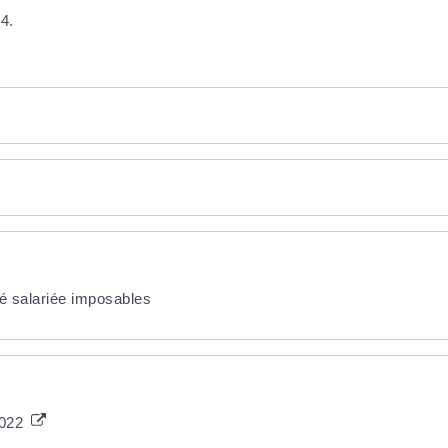
4.
té salariée imposables
2022