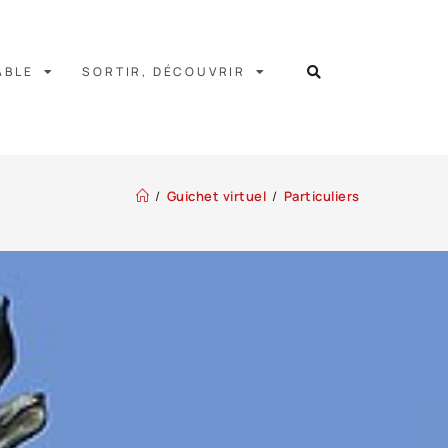
ABLE
SORTIR, DÉCOUVRIR
/
Guichet virtuel
/
Particuliers