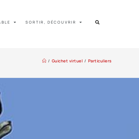
ABLE
SORTIR, DÉCOUVRIR
/
Guichet virtuel
/
Particuliers