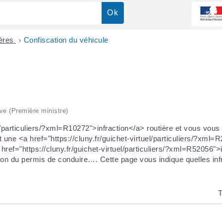
ières
>
Confiscation du véhicule
ive (Première ministre)
l/particuliers/?xml=R10272">infraction</a> routière et vous vou
t une <a href="https://cluny.fr/guichet-virtuel/particuliers/?xml
ref="https://cluny.fr/guichet-virtuel/particuliers/?xml=R52056">i
ion du permis de conduire…. Cette page vous indique quelles infr
T