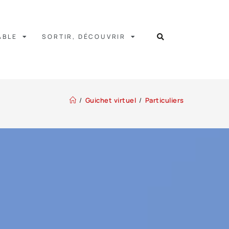
ABLE
SORTIR, DÉCOUVRIR
/
Guichet virtuel
/
Particuliers