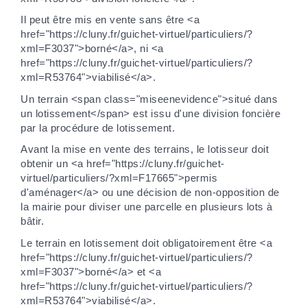
Il peut être mis en vente sans être <a
href="https://cluny.fr/guichet-virtuel/particuliers/?
xml=F3037">borné</a>, ni <a
href="https://cluny.fr/guichet-virtuel/particuliers/?
xml=R53764">viabilisé</a>.
Un terrain <span class="miseenevidence">situé dans
un lotissement</span> est issu d'une division foncière
par la procédure de lotissement.
Avant la mise en vente des terrains, le lotisseur doit
obtenir un <a href="https://cluny.fr/guichet-
virtuel/particuliers/?xml=F17665">permis
d'aménager</a> ou une décision de non-opposition de
la mairie pour diviser une parcelle en plusieurs lots à
bâtir.
Le terrain en lotissement doit obligatoirement être <a
href="https://cluny.fr/guichet-virtuel/particuliers/?
xml=F3037">borné</a> et <a
href="https://cluny.fr/guichet-virtuel/particuliers/?
xml=R53764">viabilisé</a>.