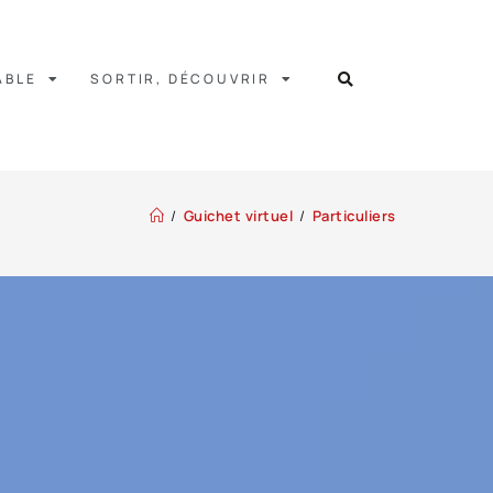
ABLE
SORTIR, DÉCOUVRIR
/
Guichet virtuel
/
Particuliers