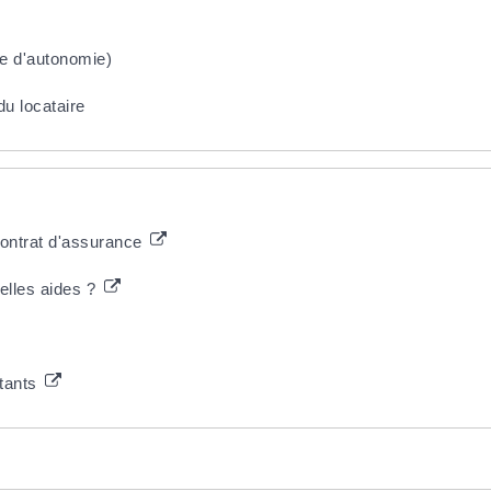
te d'autonomie)
du locataire
contrat d'assurance
elles aides ?
stants