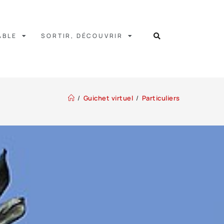
ABLE
SORTIR, DÉCOUVRIR
/
Guichet virtuel
/
Particuliers