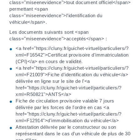
class="miseenevidence">tout document officiel</span>
permettant <span
class="miseenevidence">l’identification du
véhicule</span>.
Les documents suivants sont <span
class="miseenevidence">acceptés</span> :
<a href="https://cluny.fr/guichet-virtuel/particuliers/?
xml=F16542">Certificat provisoire d'immatriculation
(CPI)</a> en cours de validité.
<a href="https://cluny.fr/guichet-virtuel/particuliers/?
xml=F21009">Fiche d'identification du véhicule</a>
délivrée en ligne sur le site de l'<a
href="https://cluny.fr/guichet-virtuel/particuliers/?
xml=R50821">ANTS</a>
Fiche de circulation provisoire valable 7 jours
délivrée par les forces de l'ordre en cas <a
href="https://cluny.fr/guichet-virtuel/particuliers/?
xml=F12914">d'immobilisation du véhicule</a>
Attestation délivrée par le constructeur ou son
représentant dans le cas d’un véhicule de plus de 30