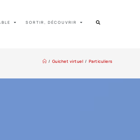
ABLE
SORTIR, DÉCOUVRIR
/
Guichet virtuel
/
Particuliers