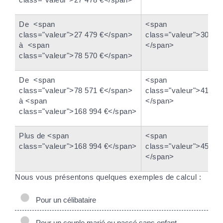
De <span
<span
class="valeur">27 479 €</span>
class="valeur">30 %
à <span
</span>
class="valeur">78 570 €</span>
De <span
<span
class="valeur">78 571 €</span>
class="valeur">41 %
à <span
</span>
class="valeur">168 994 €</span>
Plus de <span
<span
class="valeur">168 994 €</span>
class="valeur">45 %
</span>
Nous vous présentons quelques exemples de calcul :
Pour un célibataire
Pour un couple marié ou pacsé sans enfant