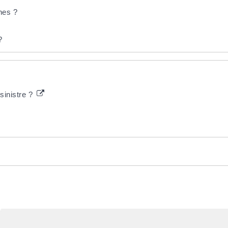
nes ?
?
sinistre ?