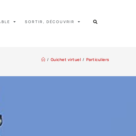
ABLE
SORTIR, DÉCOUVRIR
/
Guichet virtuel
/
Particuliers