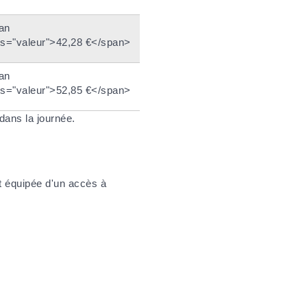
an
ss="valeur">42,28 €</span>
an
ss="valeur">52,85 €</span>
dans la journée.
t équipée d'un accès à