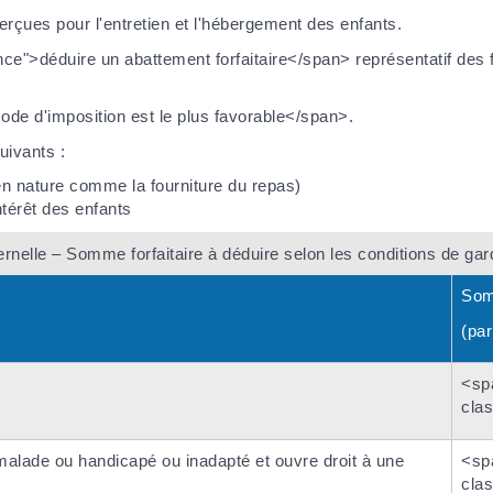
erçues pour l'entretien et l'hébergement des enfants.
">déduire un abattement forfaitaire</span> représentatif des fr
e d'imposition est le plus favorable</span>.
uivants :
 en nature comme la fourniture du repas)
ntérêt des enfants
nelle – Somme forfaitaire à déduire selon les conditions de gard
Somm
(par
<sp
cla
malade ou handicapé ou inadapté et ouvre droit à une
<sp
cla