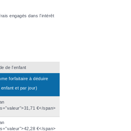
ais engagés dans l'intérêt
e de l'enfant
e forfaitaire à déduire
 enfant et par jour)
an
ss="valeur">31,71 €</span>
an
ss="valeur">42,28 €</span>