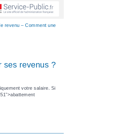
 le revenu – Comment une
r ses revenus ?
iquement votre salaire. Si
7251">abattement