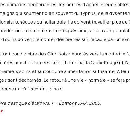
les brimades permanentes, les heures d’appel interminables, la
maigris qui souffrent bien souvent du typhus, de la dysenteri
nais, tchèques ou hollandais, ils doivent travailler plus de 1
rdés ou au tri de biens confisqués aux juifs ou aux popula
d’où ils doivent remonter des pierres sur l’épaule par un esc
ront bon nombre des Clunisois déportés vers la mort et le f
nières marches forcées sont libérés par la Croix-Rouge et l’
 premiers soins et surtout une alimentation suffisante. À leur 
sages sont décharnés. Le retour à une vie « normale » se fera
preuve ne s’effaceront jamais.
e c’est que c’était vrai ! ».
Éditions JPM, 2005.
3
.