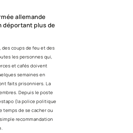
'armée allemande
n déportant plus de
s, des coups de feu et des
toutes les personnes qui,
erces et cafés doivent
 quelques semaines en
nt faits prisonniers. La
 membres. Depuis le poste
tapo (la police politique
le temps de se cacher ou
ur simple recommandation
e.