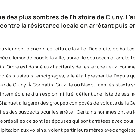
ne des plus sombres de l'histoire de Cluny. L
ontre la résistance locale en arrêtant puis e
ns viennent blanchir les toits de la ville. Des bruits de botte
armée allemande boucle la ville, surveille ses accès et arrête 
rain. Ordre est donné aux habitants de rester chez eux, comm
d’après plusieurs témoignages, elle était pressentie.Depuis
ur de Cluny. À Cormatin, Cruzille ou Blanot, des résistants so
l’intermédiaire d’un espion infiltré, détient une liste de ses
hanuet à la gare) des groupes composés de soldats de la Ges
les des suspects pour les arrêter. Certains hommes ont eu 
En représailles ce sont les épouses qui sont arrêtées avec po
ipitation aux voisins, voient partir leurs mères avec angoiss