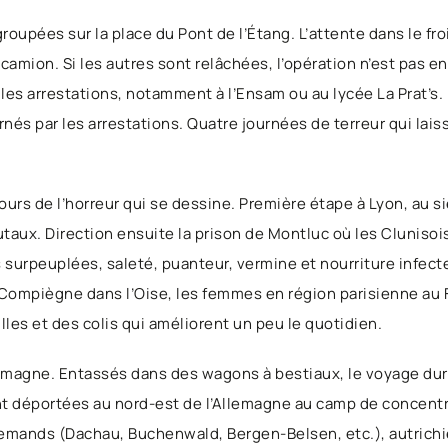
oupées sur la place du Pont de l’Étang. L’attente dans le fro
camion. Si les autres sont relâchées, l’opération n’est pas e
lles arrestations, notamment à l’Ensam ou au lycée La Prat’s.
nés par les arrestations. Quatre journées de terreur qui laiss
rs de l’horreur qui se dessine. Première étape à Lyon, au s
brutaux. Direction ensuite la prison de Montluc où les Cluniso
es surpeuplées, saleté, puanteur, vermine et nourriture infec
Compiègne dans l’Oise, les femmes en région parisienne au F
les et des colis qui améliorent un peu le quotidien.
lemagne. Entassés dans des wagons à bestiaux, le voyage dure
t déportées au nord-est de l’Allemagne au camp de concent
lemands (Dachau, Buchenwald, Bergen-Belsen, etc.), autric