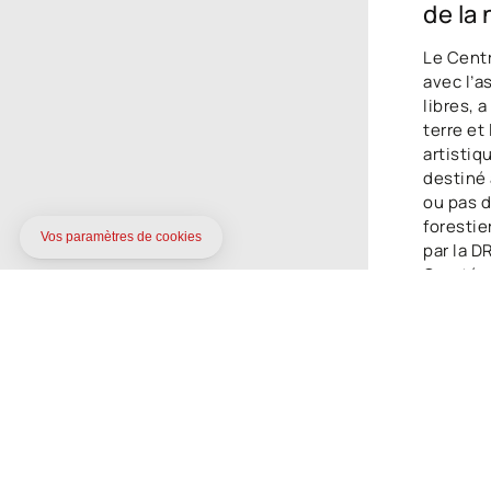
de la
Le Centr
avec l’a
libres, 
terre et
artistiq
destiné 
ou pas d
forestie
par la 
Comté e