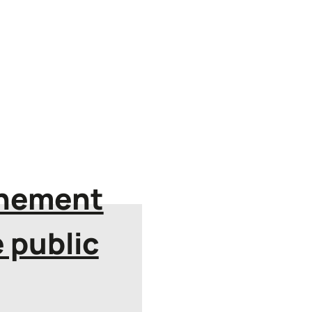
nnement
e public