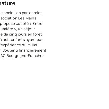
 nature
e social, en partenariat
ssociation Les Mains
a proposé cet été « Entre
 lumière », un séjour
ue de cinq jours en forêt
à huit enfants ayant peu
’expérience du milieu
r. Soutenu financièrement
DRAC Bourgogne-Franche-
t la CAF de