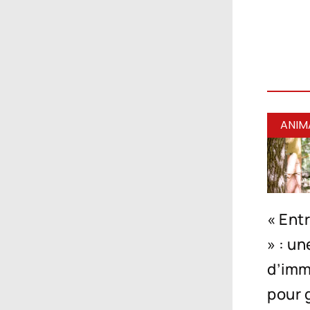
ANIM
« Entr
» : u
d’imm
pour 