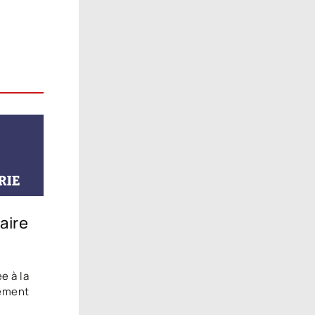
aire
e à la
nement