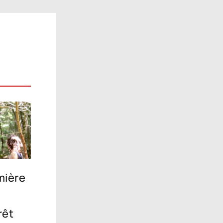
umière
rêt