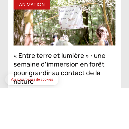
ANIMATION
« Entre terre et lumière » : une
semaine d’immersion en forêt
pour grandir au contact de la
nature
Le Centre social, en partenariat avec
l’association Les Mains libres, a proposé cet
été « Entre terre et lumière », un séjour
artistique de cinq jours en forêt destiné à huit
enfants ayant peu ou pas d’expérience du
milieu forestier. Soutenu financièrement par la