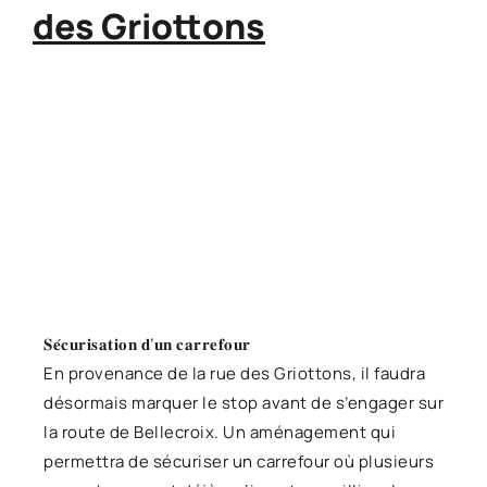
des Griottons
𝐒𝐞́𝐜𝐮𝐫𝐢𝐬𝐚𝐭𝐢𝐨𝐧 𝐝’𝐮𝐧 𝐜𝐚𝐫𝐫𝐞𝐟𝐨𝐮𝐫
En provenance de la rue des Griottons, il faudra
désormais marquer le stop avant de s’engager sur
la route de Bellecroix. Un aménagement qui
permettra de sécuriser un carrefour où plusieurs