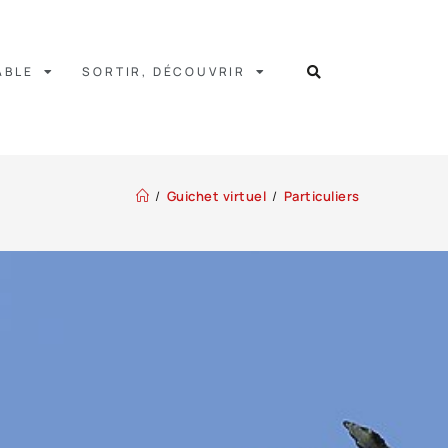
ABLE
SORTIR, DÉCOUVRIR
/
Guichet virtuel
/
Particuliers