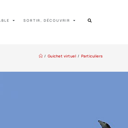
ABLE
SORTIR, DÉCOUVRIR
/
Guichet virtuel
/
Particuliers