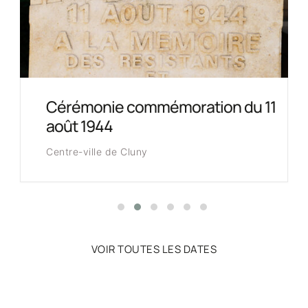
onie commémoration du 11
Marchés
1944
Parc Abbat
ille de Cluny
VOIR TOUTES LES DATES